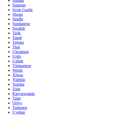
Somali
Samoan
Scots Gaelic
Shona
Sindhi
Sundanese
Swahili
Tajik
Tamil
Telugu
Thai
Ukrainian
Urdu
Uzbek
Vietnamese
Welsh
Xhosa
Yiddish
Yoruba
Zulu
Kinyarwanda
Tatar
Oriya
Turkmen
Uyghur