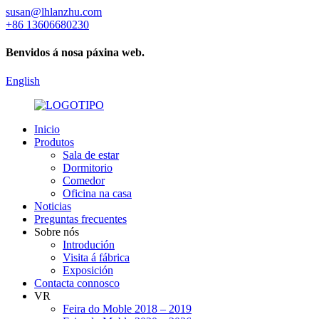
susan@lhlanzhu.com
+86 13606680230
Benvidos á nosa páxina web.
English
Inicio
Produtos
Sala de estar
Dormitorio
Comedor
Oficina na casa
Noticias
Preguntas frecuentes
Sobre nós
Introdución
Visita á fábrica
Exposición
Contacta connosco
VR
Feira do Moble 2018 – 2019